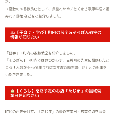
た。
→座敷のある飲食店として、食堂わたや／とくまさ季節料理／福
寿司／游亀 などをご紹介しました。
✍️【子育て・学び】町内の習字＆そろばん教室の
情報が知りたい
「習字」→町内の複数教室を紹介しました。
「そろばん」→町内では見つからず。吉賀町の先生に相談したと
ころ「人数が4〜5名集まれば次年度以降開講可能」との返事を
いただきました。
【くらし】閉店予定のお店「たじま」の最終営
業日を知りたい
町民の声を受けて、「たじま」の最終営業日・営業時間を調査